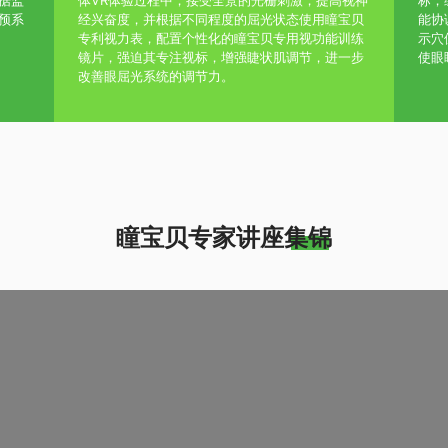
据监
体VR体验过程中，接受全景的光栅刺激，提高视神
标，
预系
经兴奋度，并根据不同程度的屈光状态使用瞳宝贝
能协
专利视力表，配置个性化的瞳宝贝专用视功能训练
示穴
镜片，强迫其专注视标，增强睫状肌调节，进一步
使眼
改善眼屈光系统的调节力。
瞳宝贝专家讲座集锦