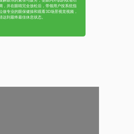
缓解眼球的紧张与疲劳，使眼内外肌的收缩功
调，并在眼睛完全放松后，带领用户按系统指
位做专业的眼保健操和观看3D场景视觉视频，
睛达到最终最佳休息状态。