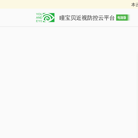
本
瞳宝贝近视防控云平台