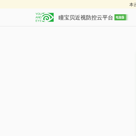
本
瞳宝贝近视防控云平台